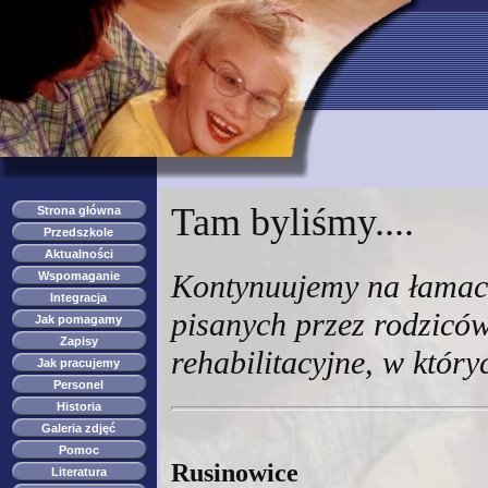
przedszkole s
Tam byliśmy....
Strona główna
Przedszkole
Aktualności
Kontynuujemy na łamach
Wspomaganie
Integracja
pisanych przez rodziców
Jak pomagamy
Zapisy
rehabilitacyjne, w który
Jak pracujemy
Personel
Historia
Galeria zdjęć
Pomoc
Rusinowice
Literatura