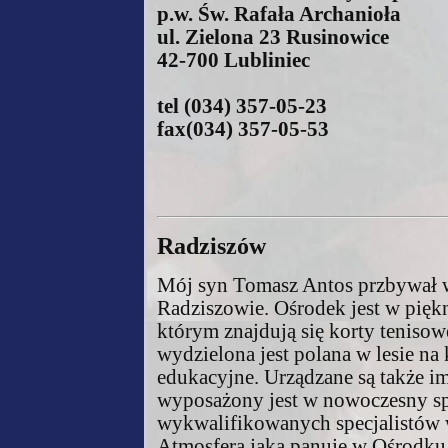
p.w. Św. Rafała Archanioła
ul. Zielona 23 Rusinowice
42-700 Lubliniec
tel (034) 357-05-23
fax(034) 357-05-53
Radziszów
Mój syn Tomasz Antos przbywał w
Radziszowie. Ośrodek jest w pięk
którym znajdują się korty tenisowe
wydzielona jest polana w lesie na 
edukacyjne. Urządzane są także i
wyposażony jest w nowoczesny sprz
wykwalifikowanych specjalistów w 
Atmosfera jaka panuje w Ośrodku