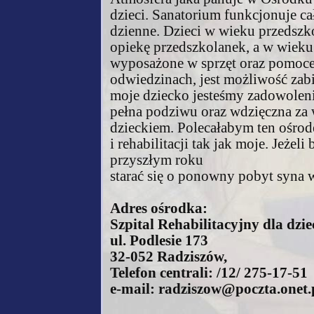
dzieci. Sanatorium funkcjonuje ca
dzienne. Dzieci w wieku przedsz
opiekę przedszkolanek, a w wieku
wyposażone w sprzęt oraz pomoce
odwiedzinach, jest możliwość zabi
moje dziecko jesteśmy zadowoleni 
pełna podziwu oraz wdzięczna za
dzieckiem. Polecałabym ten ośro
i rehabilitacji tak jak moje. Jeżel
przyszłym roku
starać się o ponowny pobyt syna
Adres ośrodka:
Szpital Rehabilitacyjny dla dzi
ul. Podlesie 173
32-052 Radziszów,
Telefon centrali: /12/ 275-17-51
e-mail: radziszow@poczta.onet.