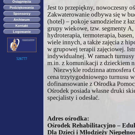
Osiągnięcia
Jest to przepiękny, nowoczesny oś
Podziękowania
Zakwaterowanie odbywa się w bu
Sponsorzy
Archiwum
(hotel) – pokoje samodzielne z łaz
Kontakt
grupy wiekowe, tzw. segmenty A, B
Logowanie
hydroterapia, termoterapia, basen,
wiele innych, a także zajęcia z hip
w grupowej terapii zajęciowej. Is
indywidualnej. W ramach turnusy 
526777
m.in. z komunikacji z dzieckiem
Niezwykle rodzinna atmosfera Oś
cena trzytygodniowego turnusu wyn
dofinansowanie z Ośrodka Pomoc
Ośrodek posiada własne druki ski
specjalisty i odesłać.
Adres ośrodka:
Ośrodek Rehabilitacyjno – Edu
Dla Dzieci i Młodzieży Niepełn