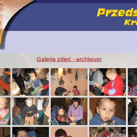
przedszkole specjalne 100 Kraków rehabilitacja dzieci niepełnosprawnych integracja
Galeria zdjęć - archiwum