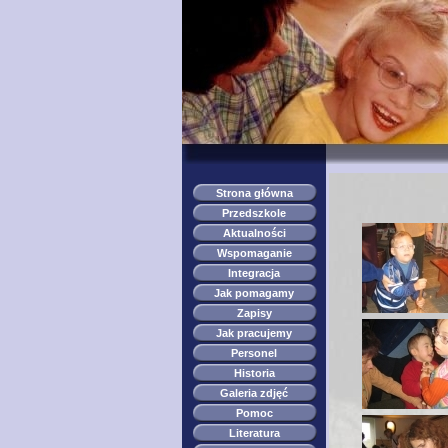
Strona główna
Przedszkole
Aktualności
Wspomaganie
Integracja
Jak pomagamy
Zapisy
Jak pracujemy
Personel
Historia
Galeria zdjęć
Pomoc
Literatura