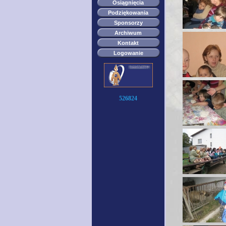
Osiągnięcia
Podziękowania
Sponsorzy
Archiwum
Kontakt
Logowanie
526824