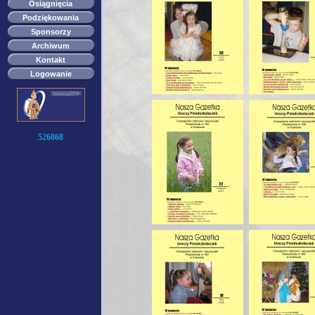
Osiągnięcia
Podziękowania
Sponsorzy
Archiwum
Kontakt
Logowanie
526868