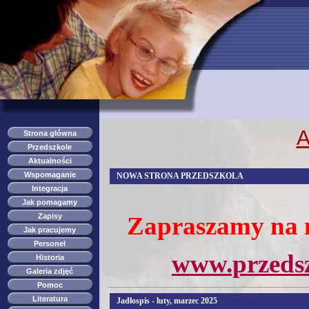
przedszkole s
A
Strona główna
Przedszkole
Aktualności
Wspomaganie
NOWA STRONA PRZEDSZKOLA
Integracja
Jak pomagamy
Zapisy
Zapraszamy na n
Jak pracujemy
Personel
www.przedsz
Historia
Galeria zdjęć
Pomoc
Literatura
Jadłospis - luty, marzec 2025