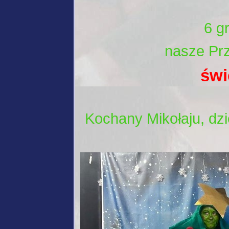
6 g
nasze Prz
świ
Kochany Mikołaju, dzi